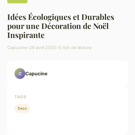
Idées Écologiques et Durables
pour une Décoration de Noël
Inspirante
Capucine
•
26 avril 2025
•
5 min de lecture
Capucine
C
TAGS
Deco