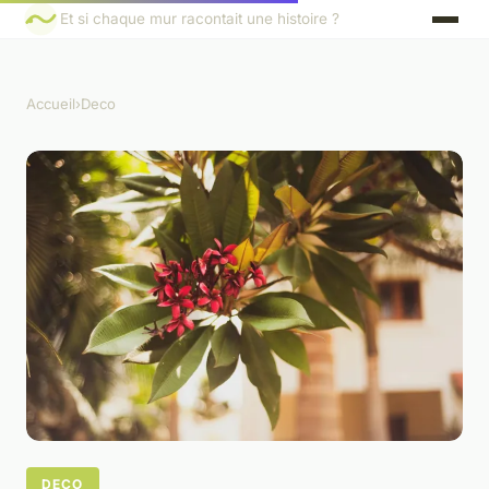
Et si chaque mur racontait une histoire ?
Accueil
›
Deco
DECO