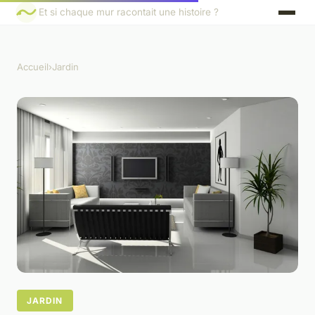
Et si chaque mur racontait une histoire ?
Accueil
›
Jardin
JARDIN